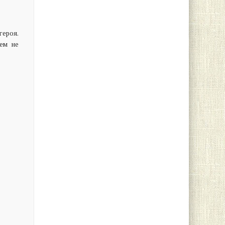
ероя.
ем не