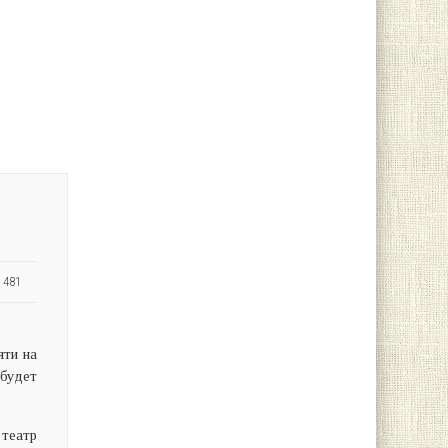
 481
яти на
будет
 театр