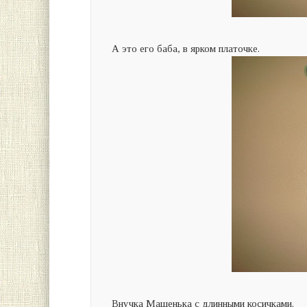
А это его баба, в ярком платочке.
Внучка Машенька с длинными косичками.