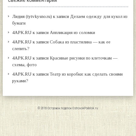
Лидия (tytvkysno.ru)
к записи
Делаем одежду для кукол из
бумаги
4APK.RU
к записи
Аппликация из соломки
4APK.RU
к записи
Собака из пластилина — как ее
слепить?
4APK.RU
к записи
Красивые рисунки по клеточкам —
схемы, фото
4APK.RU
к записи
Театр из коробки: как сделать своими
руками?
© 2018 Островок поделок
OstrovokPodelok.ru